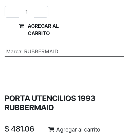
AGREGAR AL
Comprar
CARRITO
ahora
Marca
:
RUBBERMAID
Términos y condiciones
Garantía de devolución de 30 días
Envío: 2-3 días laborales
PORTA UTENCILIOS 1993
RUBBERMAID
$
481.06
Agregar al carrito