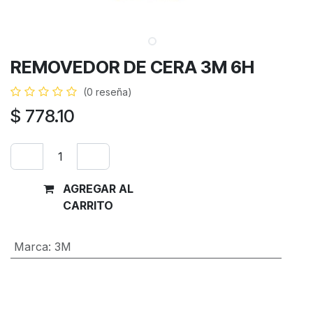
REMOVEDOR DE CERA 3M 6H
(0 reseña)
$
778.10
AGREGAR AL
Comprar
CARRITO
ahora
Marca
:
3M
Términos y condiciones
Garantía de devolución de 30 días