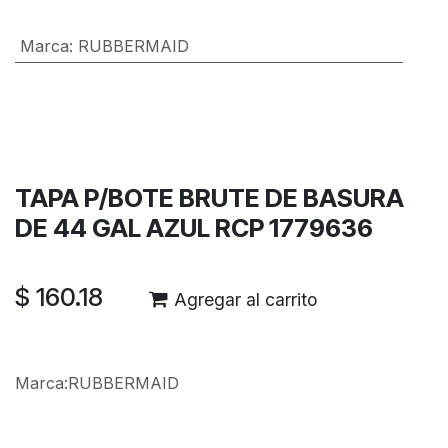
Marca
:
RUBBERMAID
Términos y condiciones
Garantía de devolución de 30 días
Envío: 2-3 días laborales
TAPA P/BOTE BRUTE DE BASURA
DE 44 GAL AZUL RCP 1779636
$
160.18
Agregar al carrito
Marca
:
RUBBERMAID