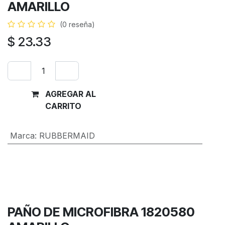
AMARILLO
(0 reseña)
$
23.33
AGREGAR AL
Comprar
CARRITO
ahora
Marca
:
RUBBERMAID
Términos y condiciones
Garantía de devolución de 30 días
Envío: 2-3 días laborales
PAÑO DE MICROFIBRA 1820580