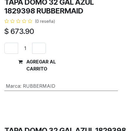
TAPA DOMO 32 GAL AZUL
1829398 RUBBERMAID
(0 reseña)
$
673.90
AGREGAR AL
Comprar
CARRITO
ahora
Marca
:
RUBBERMAID
Términos y condiciones
Garantía de devolución de 30 días
Envío: 2-3 días laborales
TAPA DOMO 32 GAL AZUL 1829398