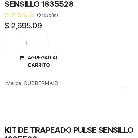
SENSILLO 1835528
(0 reseña)
$
2,695.09
AGREGAR AL
Comprar
CARRITO
ahora
Marca
:
RUBBERMAID
Términos y condiciones
Garantía de devolución de 30 días
Envío: 2-3 días laborales
KIT DE TRAPEADO PULSE SENSILLO