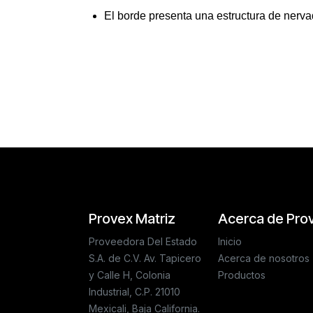
El borde presenta una estructura de nervad
Reseñas de los clientes
Provex Matriz
Acerca de Pro
Proveedora Del Estado
Inicio
S.A. de C.V. Av. Tapicero
Acerca de nosotros
y Calle H, Colonia
Productos
Industrial, C.P. 21010
Mexicali, Baja California.