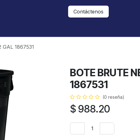
Nosotros
Contáctanos
Contáctenos
 GAL 1867531
BOTE BRUTE N
1867531
(0 reseña)
$
988.20