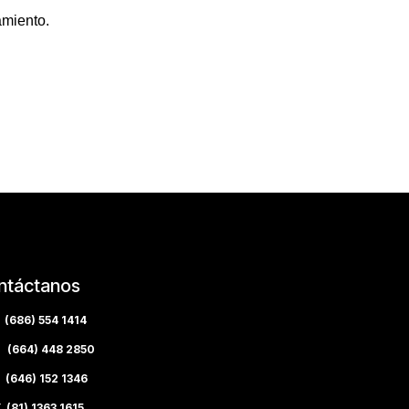
amiento.
ntáctanos
(686) 554 1414
(664) 448 2850
(646) 152 1346
(81) 1363 1615