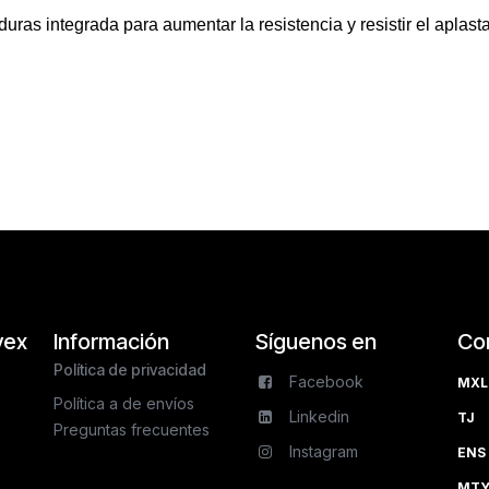
uras integrada para aumentar la resistencia y resistir el aplast
vex
Información
Síguenos en
Co
Política de privacidad
Facebook
MXL 
Política a de envíos
Linkedin
TJ 
Preguntas frecuentes
Instagram
ENS 
MTY 