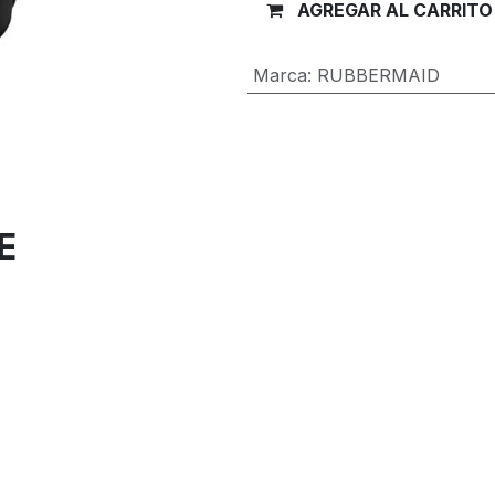
AGREGAR AL CARRITO
Marca
:
RUBBERMAID
Términos y condiciones
Garantía de devolución de 30 día
Envío: 2-3 días laborales
E