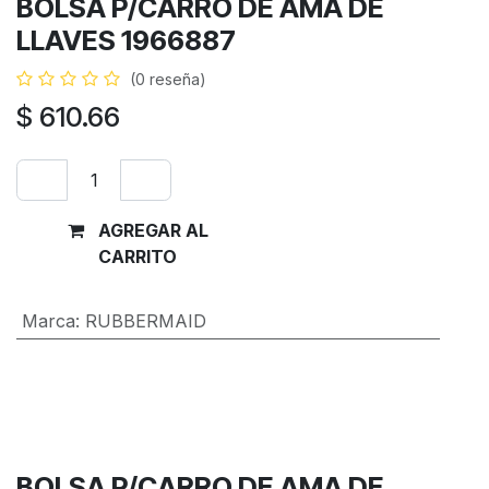
BOLSA P/CARRO DE AMA DE
LLAVES 1966887
(0 reseña)
$
610.66
AGREGAR AL
Comprar
CARRITO
ahora
Marca
:
RUBBERMAID
Términos y condiciones
Garantía de devolución de 30 días
Envío: 2-3 días laborales
BOLSA P/CARRO DE AMA DE