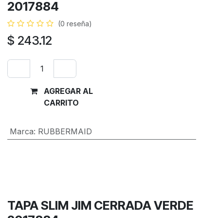
2017884
(0 reseña)
$
243.12
AGREGAR AL
Comprar
CARRITO
ahora
Marca
:
RUBBERMAID
Términos y condiciones
Garantía de devolución de 30 días
Envío: 2-3 días laborales
TAPA SLIM JIM CERRADA VERDE