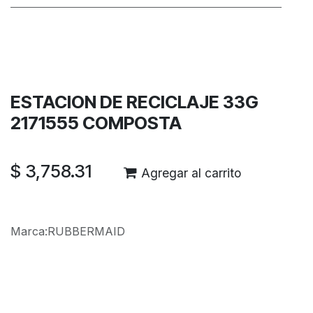
Términos y condiciones
Garantía de devolución de 30 días
Envío: 2-3 días laborales
ESTACION DE RECICLAJE 33G
2171555 COMPOSTA
$
3,758.31
Agregar al carrito
Marca
:
RUBBERMAID
Reseñas de los clientes