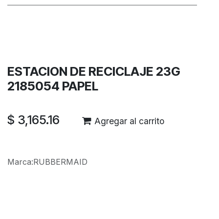
Términos y condiciones
Garantía de devolución de 30 días
Envío: 2-3 días laborales
ESTACION DE RECICLAJE 23G
2185054 PAPEL
$
3,165.16
Agregar al carrito
Marca
:
RUBBERMAID
Reseñas de los clientes