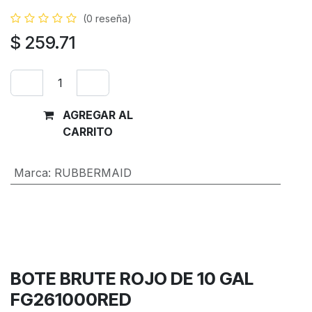
(0 reseña)
$
259.71
AGREGAR AL
Comprar
CARRITO
ahora
Marca
:
RUBBERMAID
Términos y condiciones
Garantía de devolución de 30 días
Envío: 2-3 días laborales
BOTE BRUTE ROJO DE 10 GAL
FG261000RED