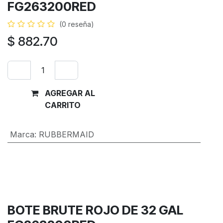
FG263200RED
(0 reseña)
$
882.70
AGREGAR AL
Comprar
CARRITO
ahora
Marca
:
RUBBERMAID
Términos y condiciones
Garantía de devolución de 30 días
Envío: 2-3 días laborales
BOTE BRUTE ROJO DE 32 GAL