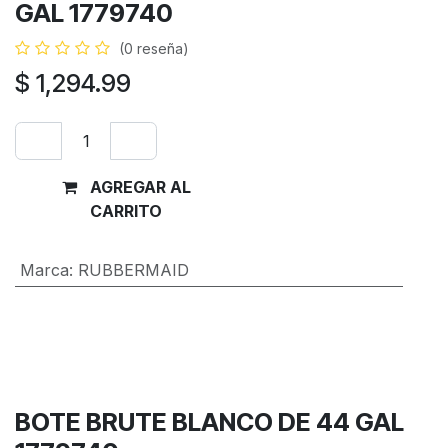
GAL 1779740
(0 reseña)
$
1,294.99
AGREGAR AL
Comprar
CARRITO
ahora
Marca
:
RUBBERMAID
Términos y condiciones
Garantía de devolución de 30 días
Envío: 2-3 días laborales
BOTE BRUTE BLANCO DE 44 GAL