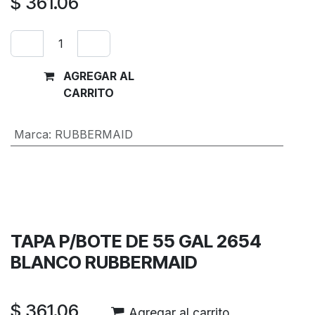
$
361.06
AGREGAR AL
Comprar
CARRITO
ahora
Marca
:
RUBBERMAID
Términos y condiciones
Garantía de devolución de 30 días
Envío: 2-3 días laborales
TAPA P/BOTE DE 55 GAL 2654
BLANCO RUBBERMAID
$
361.06
Agregar al carrito