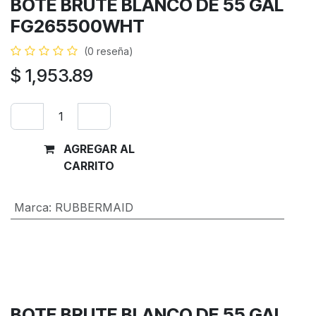
BOTE BRUTE BLANCO DE 55 GAL
FG265500WHT
(0 reseña)
$
1,953.89
AGREGAR AL
Comprar
CARRITO
ahora
Marca
:
RUBBERMAID
Términos y condiciones
Garantía de devolución de 30 días
Envío: 2-3 días laborales
BOTE BRUTE BLANCO DE 55 GAL