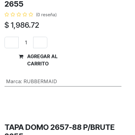
2655
(0 reseña)
$
1,986.72
AGREGAR AL
Comprar
CARRITO
ahora
Marca
:
RUBBERMAID
Términos y condiciones
Garantía de devolución de 30 días
Envío: 2-3 días laborales
TAPA DOMO 2657-88 P/BRUTE