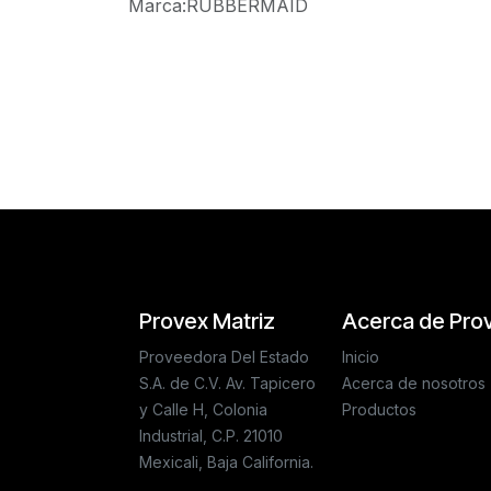
Marca
:
RUBBERMAID
Reseñas de los clientes
Provex Matriz
Acerca de Pro
Proveedora Del Estado
Inicio
S.A. de C.V. Av. Tapicero
Acerca de nosotros
y Calle H, Colonia
Productos
Industrial, C.P. 21010
Mexicali, Baja California.