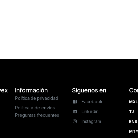
vex
Información
Síguenos en
Co
Política de privacidad
Facebook
MXL 
Política a de envíos
Linkedin
TJ 
Preguntas frecuentes
Instagram
ENS 
MTY 