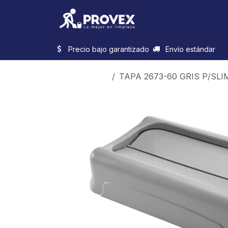
Ir al contenido
Inicio
Categorias
Precio bajo garantizado
Envío estándar
Productos
TAPA 2673-60 GRIS P/SLI