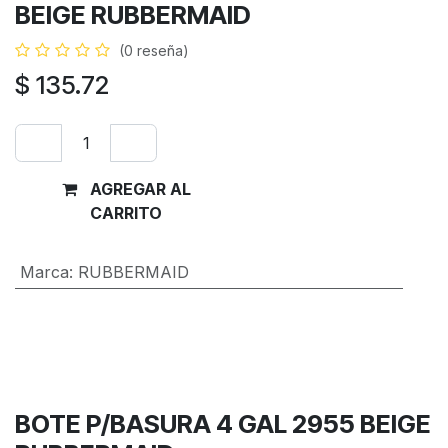
BEIGE RUBBERMAID
(0 reseña)
$
135.72
AGREGAR AL
Comprar
CARRITO
ahora
Marca
:
RUBBERMAID
Términos y condiciones
Garantía de devolución de 30 días
Envío: 2-3 días laborales
BOTE P/BASURA 4 GAL 2955 BEIGE