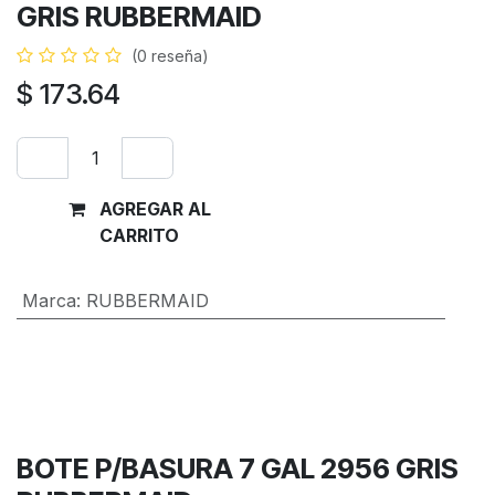
GRIS RUBBERMAID
(0 reseña)
$
173.64
AGREGAR AL
Comprar
CARRITO
ahora
Marca
:
RUBBERMAID
Términos y condiciones
Garantía de devolución de 30 días
Envío: 2-3 días laborales
BOTE P/BASURA 7 GAL 2956 GRIS