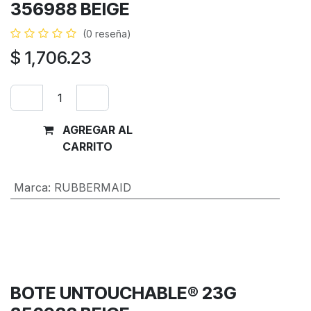
356988 BEIGE
(0 reseña)
$
1,706.23
AGREGAR AL
Comprar
CARRITO
ahora
Marca
:
RUBBERMAID
Términos y condiciones
Garantía de devolución de 30 días
Envío: 2-3 días laborales
BOTE UNTOUCHABLE® 23G