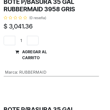
BOTE P/BASURA 35 GAL
RUBBERMAID 3958 GRIS
(0 reseña)
$
3,041.36
AGREGAR AL
Comprar
CARRITO
ahora
Marca
:
RUBBERMAID
Términos y condiciones
Garantía de devolución de 30 días
Envío: 2-3 días laborales
BOTE P/BASURA 35 GAL