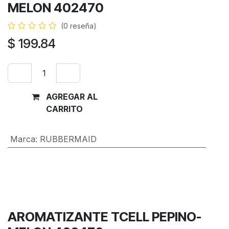
MELON 402470
(0 reseña)
$
199.84
AGREGAR AL
Comprar
CARRITO
ahora
Marca
:
RUBBERMAID
Términos y condiciones
Garantía de devolución de 30 días
Envío: 2-3 días laborales
AROMATIZANTE TCELL PEPINO-