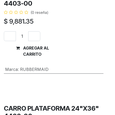
4403-00
(0 reseña)
$
9,881.35
AGREGAR AL
Comprar
CARRITO
ahora
Marca
:
RUBBERMAID
Términos y condiciones
Garantía de devolución de 30 días
Envío: 2-3 días laborales
CARRO PLATAFORMA 24"X36"