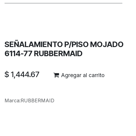
Términos y condiciones
Garantía de devolución de 30 días
Envío: 2-3 días laborales
SEÑALAMIENTO P/PISO MOJADO
6114-77 RUBBERMAID
$
1,444.67
Agregar al carrito
Marca
:
RUBBERMAID
Reseñas de los clientes