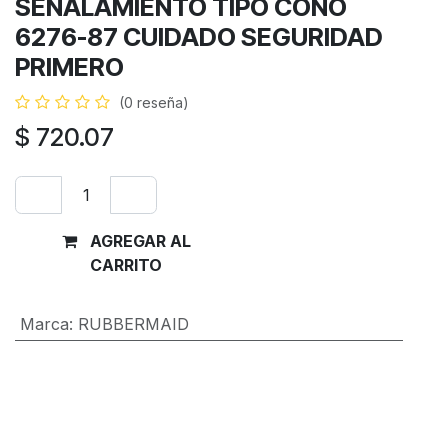
SEÑALAMIENTO TIPO CONO
6276-87 CUIDADO SEGURIDAD
PRIMERO
(0 reseña)
$
720.07
AGREGAR AL
Comprar
CARRITO
ahora
Marca
:
RUBBERMAID
Términos y condiciones
Garantía de devolución de 30 días
Envío: 2-3 días laborales