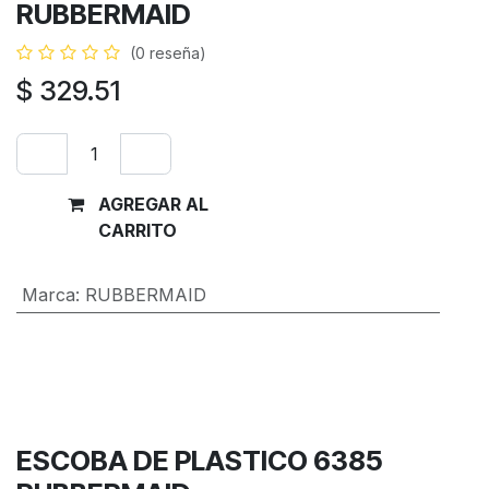
RUBBERMAID
(0 reseña)
$
329.51
AGREGAR AL
Comprar
CARRITO
ahora
Marca
:
RUBBERMAID
Términos y condiciones
Garantía de devolución de 30 días
Envío: 2-3 días laborales
ESCOBA DE PLASTICO 6385