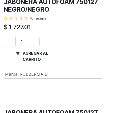
JABONERA AUTOFOAM 750127
NEGRO/NEGRO
(0 reseña)
$
1,727.01
AGREGAR AL
Comprar
CARRITO
ahora
Marca
:
RUBBERMAID
Términos y condiciones
Garantía de devolución de 30 días
Envío: 2-3 días laborales
JABONERA AUTOFOAM 750127