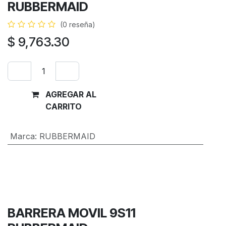
RUBBERMAID
(0 reseña)
$
9,763.30
AGREGAR AL
Comprar
CARRITO
ahora
Marca
:
RUBBERMAID
Términos y condiciones
Garantía de devolución de 30 días
Envío: 2-3 días laborales
BARRERA MOVIL 9S11