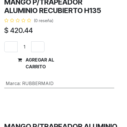
MANGO P/TRAPEADOR
ALUMINIO RECUBIERTO H135
(0 reseña)
$
420.44
AGREGAR AL
Comprar
CARRITO
ahora
Marca
:
RUBBERMAID
Términos y condiciones
Garantía de devolución de 30 días
Envío: 2-3 días laborales
MANGO P/TRAPEADOR ALUMINIO