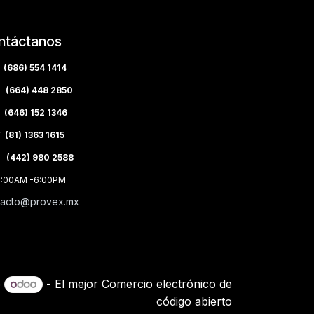
ntáctanos
(686) 554 1414
(664) 448 2850
(646) 152 1346
(81) 1363 1615
 (442) 980 2588
8:00AM -6:00PM
tacto@provex.mx
e
- El mejor
Comercio electrónico de
código abierto