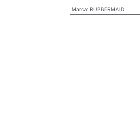
Marca
:
RUBBERMAID
Términos y condiciones
Garantía de devolución de 30 día
Envío: 2-3 días laborales