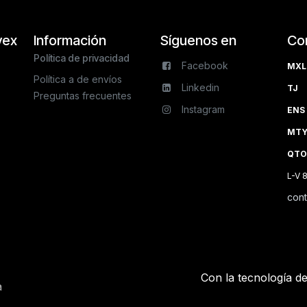
vex
Información
Síguenos en
Co
Política de privacidad
Facebook
MXL 
Política a de envíos
Linkedin
TJ 
Preguntas frecuentes
Instagram
ENS 
MTY 
QTO
L-V 
con
Con la tecnología d
a