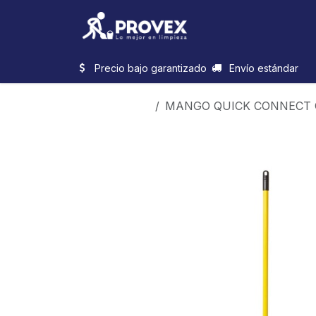
Ir al contenido
Inicio
Categorias
Precio bajo garantizado
Envío estándar
Productos
MANGO QUICK CONNECT 