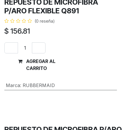
REPUESTO DE MICROFIBRA
P/ARO FLEXIBLE Q891
(0 reseña)
$
156.81
AGREGAR AL
Comprar
CARRITO
ahora
Marca
:
RUBBERMAID
Términos y condiciones
Garantía de devolución de 30 días
Envío: 2-3 días laborales
REPUESTO DE MICROFIBRA P/ARO