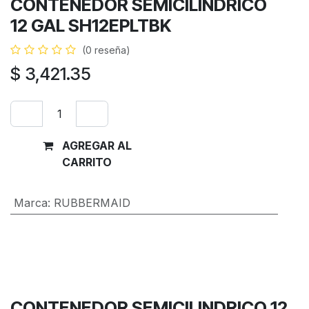
CONTENEDOR SEMICILINDRICO
12 GAL SH12EPLTBK
(0 reseña)
$
3,421.35
AGREGAR AL
Comprar
CARRITO
ahora
Marca
:
RUBBERMAID
Términos y condiciones
Garantía de devolución de 30 días
Envío: 2-3 días laborales
CONTENEDOR SEMICILINDRICO 12