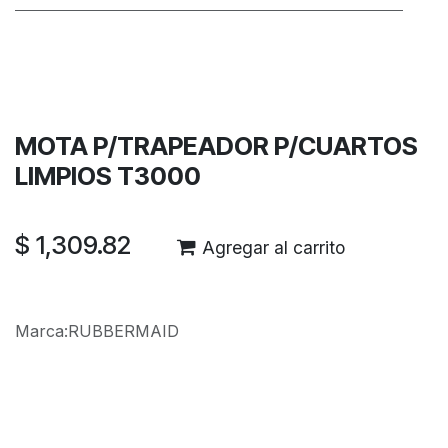
Términos y condiciones
Garantía de devolución de 30 días
Envío: 2-3 días laborales
MOTA P/TRAPEADOR P/CUARTOS
LIMPIOS T3000
$
1,309.82
Agregar al carrito
Marca
:
RUBBERMAID
Reseñas de los clientes