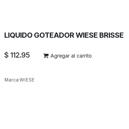
Términos y condiciones
Garantía de devolución de 30 días
Envío: 2-3 días laborales
LIQUIDO GOTEADOR WIESE BRISSE
$
112.95
Agregar al carrito
Marca
:
WIESE
Reseñas de los clientes