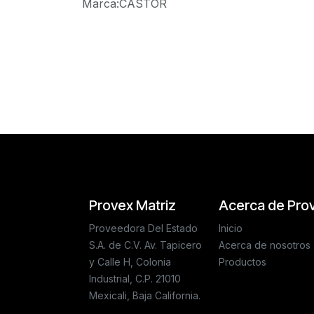
Marca
:
CASTOR
Reseñas de los clientes
Provex Matriz
Acerca de Pro
Proveedora Del Estado
Inicio
S.A. de C.V. Av. Tapicero
Acerca de nosotros
y Calle H, Colonia
Productos
Industrial, C.P. 21010
Mexicali, Baja California.