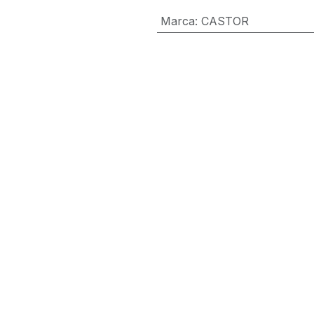
Marca
:
CASTOR
Términos y condiciones
Garantía de devolución de 30 día
Envío: 2-3 días laborales