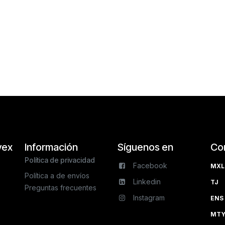
vex
Información
Síguenos en
Co
Política de privacidad
Facebook
MXL 
Política a de envíos
Linkedin
TJ 
Preguntas frecuentes
Instagram
ENS 
MTY 