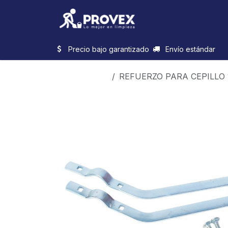
Ir al contenido
Inicio
Categorias
Precio bajo garantizado
Envío estándar
Productos
REFUERZO PARA CEPILLO 