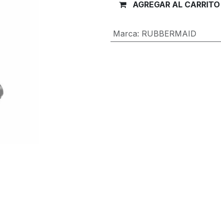
AGREGAR AL CARRITO
Marca
:
RUBBERMAID
Términos y condiciones
Garantía de devolución de 30 día
Envío: 2-3 días laborales