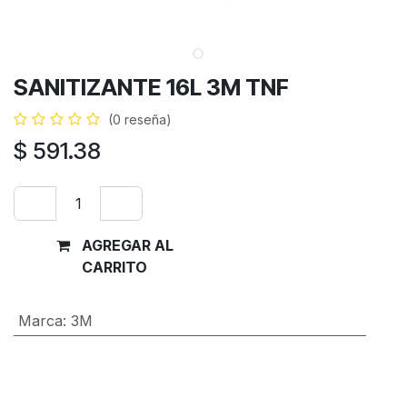
SANITIZANTE 16L 3M TNF
(0 reseña)
$
591.38
AGREGAR AL
Comprar
CARRITO
ahora
Marca
:
3M
Términos y condiciones
Garantía de devolución de 30 días