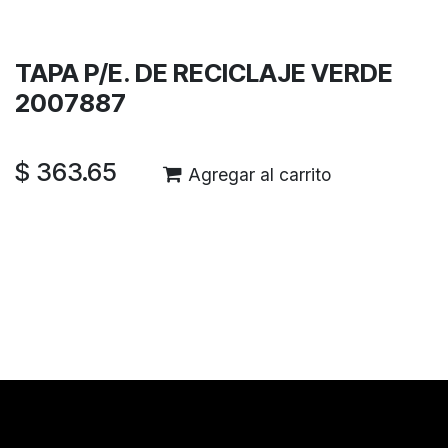
Garantía de devolución de 30 días
Envío: 2-3 días laborales
TAPA P/E. DE RECICLAJE VERDE
2007887
$
363.65
Agregar al carrito
Reseñas de los clientes