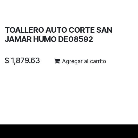
Términos y condiciones
Garantía de devolución de 30 días
Envío: 2-3 días laborales
TOALLERO AUTO CORTE SAN
JAMAR HUMO DE08592
$
1,879.63
Agregar al carrito
Reseñas de los clientes